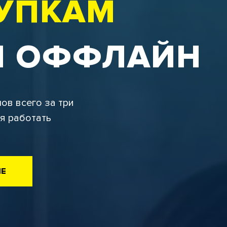
КУПКАМ
И ОФФЛАЙН
ов всего за три
уя работать
ИЕ